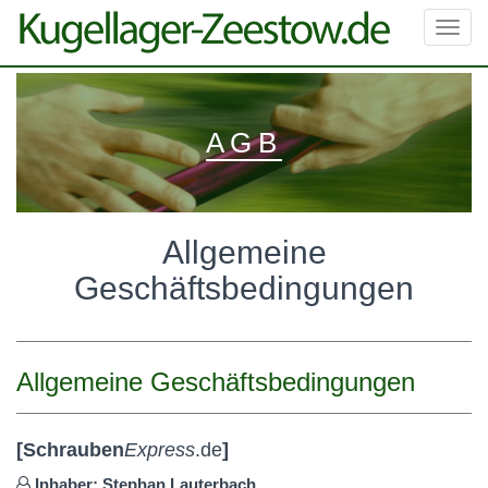
Toggl
navig
AGB
Allgemeine
Geschäftsbedingungen
Allgemeine Geschäftsbedingungen
[
Schrauben
Express
.de
]
Inhaber: Stephan Lauterbach