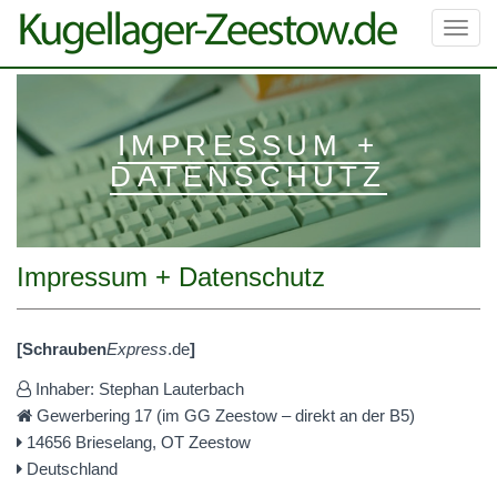
Toggl
navig
IMPRESSUM +
DATENSCHUTZ
Impressum + Datenschutz
[
Schrauben
Express
.de
]
Inhaber: Stephan Lauterbach
Gewerbering 17 (im GG Zeestow – direkt an der B5)
14656 Brieselang, OT Zeestow
Deutschland