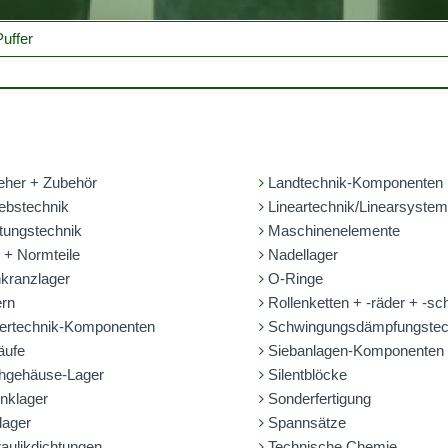
uffer
eher + Zubehör
Landtechnik-Komponenten
ebstechnik
Lineartechnik/Linearsyste
tungstechnik
Maschinenelemente
 + Normteile
Nadellager
kranzlager
O-Ringe
rn
Rollenketten + -räder + -sc
ertechnik-Komponenten
Schwingungsdämpfungstec
äufe
Siebanlagen-Komponenten
hgehäuse-Lager
Silentblöcke
nklager
Sonderfertigung
lager
Spannsätze
aulikdichtungen
Technische Chemie