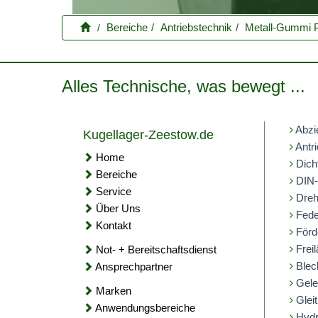
Bereiche
Antriebstechnik
Metall-Gummi P
Alles Technische, was bewegt ...
Abzi
Kugellager-Zeestow.de
Antri
Home
Dich
Bereiche
DIN-
Service
Dreh
Über Uns
Fede
Kontakt
Förd
Freil
Not- + Bereitschaftsdienst
Blec
Ansprechpartner
Gele
Marken
Gleit
Anwendungsbereiche
Hydr