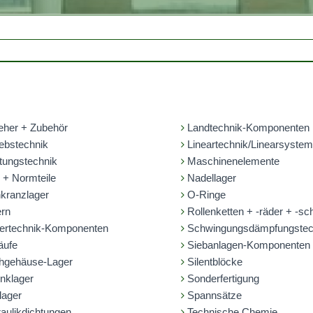
eher + Zubehör
Landtechnik-Komponenten
ebstechnik
Lineartechnik/Linearsyste
tungstechnik
Maschinenelemente
 + Normteile
Nadellager
kranzlager
O-Ringe
rn
Rollenketten + -räder + -sc
ertechnik-Komponenten
Schwingungsdämpfungstec
äufe
Siebanlagen-Komponenten
hgehäuse-Lager
Silentblöcke
nklager
Sonderfertigung
lager
Spannsätze
aulikdichtungen
Technische Chemie