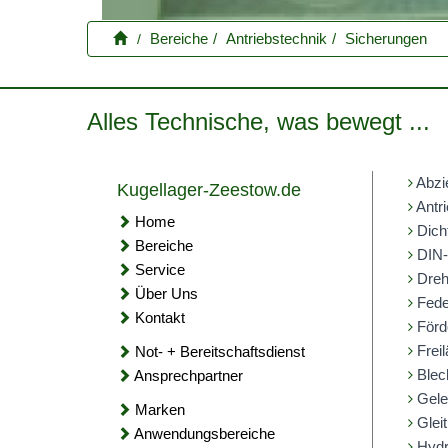
Bereiche
Antriebstechnik
Sicherungen
Alles Technische, was bewegt ...
Abzi
Kugellager-Zeestow.de
Antri
Home
Dich
Bereiche
DIN-
Service
Dreh
Über Uns
Fede
Kontakt
Förd
Freil
Not- + Bereitschaftsdienst
Blec
Ansprechpartner
Gele
Marken
Gleit
Anwendungsbereiche
Hydr