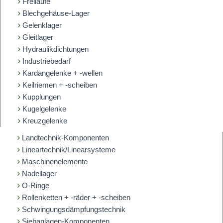
Freiläufe
Blechgehäuse-Lager
Gelenklager
Gleitlager
Hydraulikdichtungen
Industriebedarf
Kardangelenke + -wellen
Keilriemen + -scheiben
Kupplungen
Kugelgelenke
Kreuzgelenke
Landtechnik-Komponenten
Lineartechnik/Linearsysteme
Maschinenelemente
Nadellager
O-Ringe
Rollenketten + -räder + -scheiben
Schwingungsdämpfungstechnik
Siebanlagen-Komponenten