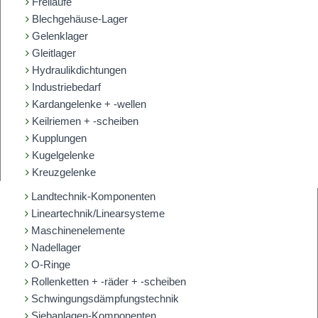
Freiläufe
Blechgehäuse-Lager
Gelenklager
Gleitlager
Hydraulikdichtungen
Industriebedarf
Kardangelenke + -wellen
Keilriemen + -scheiben
Kupplungen
Kugelgelenke
Kreuzgelenke
Landtechnik-Komponenten
Lineartechnik/Linearsysteme
Maschinenelemente
Nadellager
O-Ringe
Rollenketten + -räder + -scheiben
Schwingungsdämpfungstechnik
Siebanlagen-Komponenten