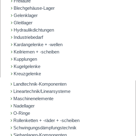
Freiläufe
Blechgehäuse-Lager
Gelenklager
Gleitlager
Hydraulikdichtungen
Industriebedarf
Kardangelenke + -wellen
Keilriemen + -scheiben
Kupplungen
Kugelgelenke
Kreuzgelenke
Landtechnik-Komponenten
Lineartechnik/Linearsysteme
Maschinenelemente
Nadellager
O-Ringe
Rollenketten + -räder + -scheiben
Schwingungsdämpfungstechnik
Siebanlagen-Komponenten