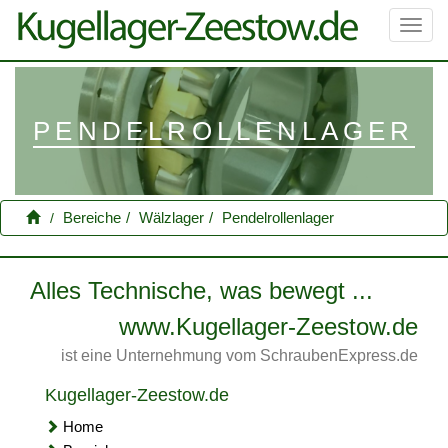
Toggl
navig
PENDELROLLENLAGER
Bereiche
Wälzlager
Pendelrollenlager
Alles Technische, was bewegt ...
www.Kugellager-Zeestow.de
ist eine Unternehmung vom SchraubenExpress.de
Kugellager-Zeestow.de
Home