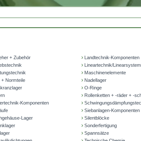
eher + Zubehör
Landtechnik-Komponenten
ebstechnik
Lineartechnik/Linearsyste
tungstechnik
Maschinenelemente
 + Normteile
Nadellager
kranzlager
O-Ringe
rn
Rollenketten + -räder + -sc
ertechnik-Komponenten
Schwingungsdämpfungstec
äufe
Siebanlagen-Komponenten
hgehäuse-Lager
Silentblöcke
nklager
Sonderfertigung
lager
Spannsätze
aulikdichtungen
Technische Chemie