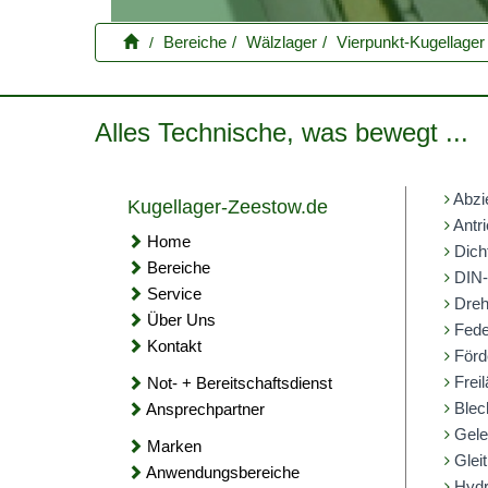
Bereiche
Wälzlager
Vierpunkt-Kugellager
Alles Technische, was bewegt ...
Abzi
Kugellager-Zeestow.de
Antri
Home
Dich
Bereiche
DIN-
Service
Dreh
Über Uns
Fede
Kontakt
Förd
Freil
Not- + Bereitschaftsdienst
Blec
Ansprechpartner
Gele
Marken
Gleit
Anwendungsbereiche
Hydr