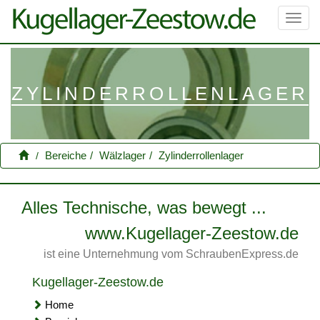
Toggl
navig
ZYLINDERROLLENLAGER
Bereiche
Wälzlager
Zylinderrollenlager
Alles Technische, was bewegt ...
www.Kugellager-Zeestow.de
ist eine Unternehmung vom SchraubenExpress.de
Kugellager-Zeestow.de
Home