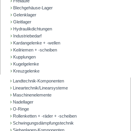
Freiläufe
Blechgehäuse-Lager
Gelenklager
Gleitlager
Hydraulikdichtungen
Industriebedarf
Kardangelenke + -wellen
Keilriemen + -scheiben
Kupplungen
Kugelgelenke
Kreuzgelenke
Landtechnik-Komponenten
Lineartechnik/Linearsysteme
Maschinenelemente
Nadellager
O-Ringe
Rollenketten + -räder + -scheiben
Schwingungsdämpfungstechnik
Siebanlagen-Komponenten